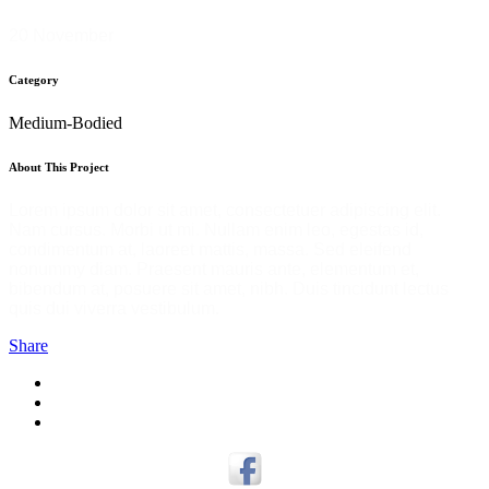
20 November
Category
Medium-Bodied
About This Project
Lorem ipsum dolor sit amet, consectetuer adipiscing elit.
Nam cursus. Morbi ut mi. Nullam enim leo, egestas id,
condimentum at, laoreet mattis, massa. Sed eleifend
nonummy diam. Praesent mauris ante, elementum et,
bibendum at, posuere sit amet, nibh. Duis tincidunt lectus
quis dui viverra vestibulum.
Share